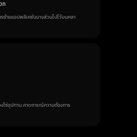
on
รย้ายแอปพลิเคชันบางส่วนไปไว้บนคลา
่วงโซ่อุปทาน คาดการณ์ความต้องการ